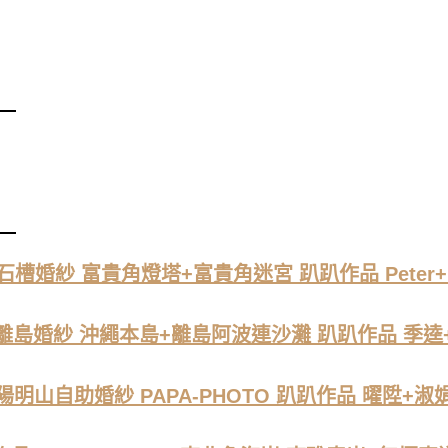
石槽婚紗 富貴角燈塔+富貴角迷宮 趴趴作品 Peter+M
離島婚紗 沖繩本島+離島阿波連沙灘 趴趴作品 季逵
陽明山自助婚紗 PAPA-PHOTO 趴趴作品 曜陞+淑