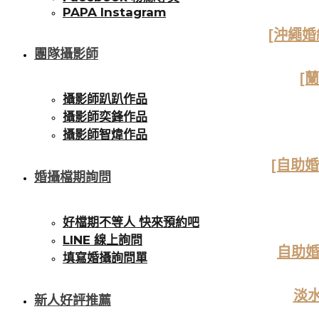
PAPA Instagram
[沖繩婚紗
團隊攝影師
[
攝影師趴趴作品
攝影師奕鋒作品
攝影師智煒作品
[自助
婚攝檔期詢問
好檔期不等人 快來預約吧
LINE 線上詢問
自助婚
填寫婚攝詢問單
淡水
新人好評推薦