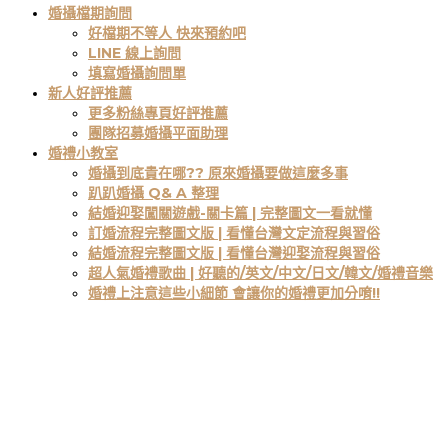
婚攝檔期詢問
好檔期不等人 快來預約吧
LINE 線上詢問
填寫婚攝詢問單
新人好評推薦
更多粉絲專頁好評推薦
團隊招募婚攝平面助理
婚禮小教室
婚攝到底貴在哪?? 原來婚攝要做這麼多事
趴趴婚攝 Q& A 整理
結婚迎娶闖關遊戲-關卡篇 | 完整圖文一看就懂
訂婚流程完整圖文版 | 看懂台灣文定流程與習俗
結婚流程完整圖文版 | 看懂台灣迎娶流程與習俗
超人氣婚禮歌曲 | 好聽的/英文/中文/日文/韓文/婚禮音樂
婚禮上注意這些小細節 會讓你的婚禮更加分唷!!