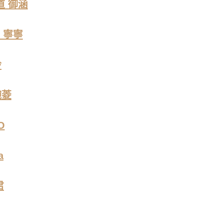
道 御涵
 寧寧
玲
婉菱
O
a
君