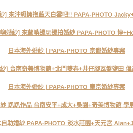
] 來沖繩擁抱藍天白雲吧!! PAPA-PHOTO Jacky+
蘭嶼婚紗] 來蘭嶼邊玩邊拍婚紗 PAPA-PHOTO 惇+Hol
日本海外婚紗 | PAPA-PHOTO 京都婚紗專案
婚紗] 台南奇美博物館+北門雙春+井仔腳瓦盤鹽田 偉
日本海外婚紗 | PAPA-PHOTO 東京婚紗專案
紗 趴趴作品 台南安平+成大+吳園+奇美博物館 學
自助婚紗 PAPA-PHOTO 淡水莊園+天元宮 Alan+J