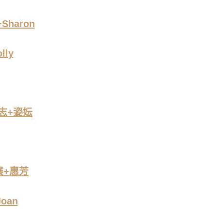
Sharon
ly
志+姿妘
展+惠芳
oan