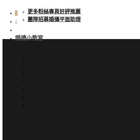
更多粉絲專頁好評推薦
1
團隊招募婚攝平面助理
2
婚禮小教室
婚攝到底貴在哪?? 原來婚攝要做這麼多事
趴趴婚攝 Q& A 整理
結婚迎娶闖關遊戲-關卡篇 | 完整圖文一看就懂
訂婚流程完整圖文版 | 看懂台灣文定流程與習俗
結婚流程完整圖文版 | 看懂台灣迎娶流程與習俗
超人氣婚禮歌曲 | 好聽的/英文/中文/日文/韓文
婚禮上注意這些小細節 會讓你的婚禮更加分唷!!