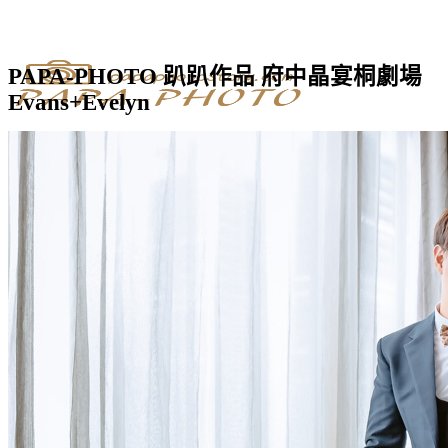
PAPA-PHOTO 趴趴作品 府中晶宴桐劇場
Evans+Evelyn
首頁
服務項目
婚禮攝影 服務內容
Wedding Day
自助婚紗 服務報價
Pre-Wedding
孕婦寫真 拍攝方案
Maternity
沖繩婚紗專案
Okinawa
蘭嶼婚紗專案
Lanyu
北海道婚紗專案
Hokkaido