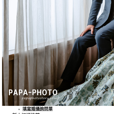
東京婚紗專案
Tokyo
京都婚紗專案
Kyoto
攝影作品
婚禮攝影 Wedding Day
自助婚紗 Pre-Wedding
孕婦寫真 Maternity
Facebook 粉絲專頁
PAPA Instagram
團隊攝影師
攝影師趴趴作品
攝影師奕鋒作品
攝影師智煒作品
婚攝檔期詢問
好檔期不等人 快來預約吧
LINE 線上詢問
填寫婚攝詢問單