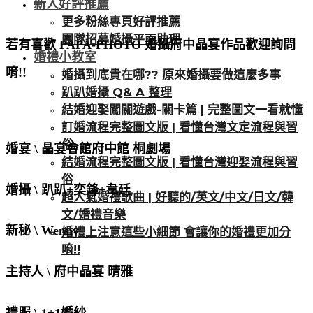
新人好評推薦
更多粉絲專頁好評推薦
團隊招募婚攝平面助理
若有喜歡 PAPA-PHOTO 婚攝府中晶宴
作品歡迎詢問
婚禮小教室
唷!!
婚攝到底貴在哪?? 原來婚攝要做這麼多事
趴趴婚攝 Q& A 整理
結婚迎娶闖關遊戲-關卡篇 | 完整圖文一看就懂
訂婚流程完整圖文版 | 看懂台灣文定流程與習
俗
婚宴 \ 晶宴會館府中館 桐劇場
結婚流程完整圖文版 | 看懂台灣迎娶流程與習
俗
婚攝 \ 趴趴+奕鋒+韋廷
超人氣婚禮歌曲 | 好聽的/英文/中文/日文/韓
文/婚禮音樂
新秘 \ Wenny
婚禮上注意這些小細節 會讓你的婚禮更加分
唷!!
主持人 \ 府中晶宴 晴雅
禮服 \ 1+1婚紗