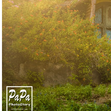
東京婚紗專案
Tokyo
京都婚紗專案
Kyoto
攝影作品
婚禮攝影 Wedding Day
自助婚紗 Pre-Wedding
孕婦寫真 Maternity
Facebook 粉絲專頁
PAPA Instagram
團隊攝影師
攝影師趴趴作品
攝影師奕鋒作品
攝影師智煒作品
婚攝檔期詢問
好檔期不等人 快來預約吧
LINE 線上詢問
填寫婚攝詢問單