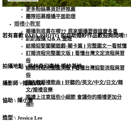
新人好評推薦
更多粉絲專頁好評推薦
團隊招募婚攝平面助理
婚禮小教室
婚攝到底貴在哪?? 原來婚攝要做這麼多事
若有喜歡 PAPA-PHOTO 的自助婚紗作品歡迎詢問唷!!
趴趴婚攝 Q& A 整理
結婚迎娶闖關遊戲-關卡篇 | 完整圖文一看就懂
訂婚流程完整圖文版 | 看懂台灣文定流程與習
俗
拍攝地點 \ 格林奇幻森林 婚紗基地
結婚流程完整圖文版 | 看懂台灣迎娶流程與習
俗
超人氣婚禮歌曲 | 好聽的/英文/中文/日文/韓
攝影師 \ 婚攝趴趴
文/婚禮音樂
婚禮上注意這些小細節 會讓你的婚禮更加分
協助 \ 陳小憲
唷!!
造型 \ Jessica Lee