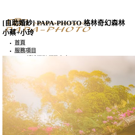
[自助婚紗] PAPA-PHOTO 格林奇幻森林
小蔡+小玲
首頁
服務項目
婚禮攝影 服務內容
Wedding Day
自助婚紗 服務報價
Pre-Wedding
孕婦寫真 拍攝方案
Maternity
沖繩婚紗專案
Okinawa
蘭嶼婚紗專案
Lanyu
北海道婚紗專案
Hokkaido