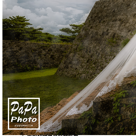
Tokyo
京都婚紗專案
Kyoto
攝影作品
婚禮攝影 Wedding Day
自助婚紗 Pre-Wedding
孕婦寫真 Maternity
Facebook 粉絲專頁
PAPA Instagram
團隊攝影師
攝影師趴趴作品
攝影師奕鋒作品
攝影師智煒作品
婚攝檔期詢問
好檔期不等人 快來預約吧
LINE 線上詢問
填寫婚攝詢問單
新人好評推薦
更多粉絲專頁好評推薦