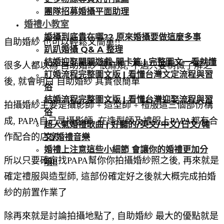
團隊招募婚攝平面助理
婚禮小教室
婚攝到底貴在哪?? 原來婚攝要做這麼多事
自助婚紗 也可以輕鬆又簡單!!
趴趴婚攝 Q& A 整理
結婚迎娶闖關遊戲-關卡篇 | 完整圖文一看就懂
很多人都以為 自助婚紗 很麻煩, 不過只要稍微了解之
訂婚流程完整圖文版 | 看懂台灣文定流程與習
後, 就會明白 自助婚紗 其實很簡單
俗
結婚流程完整圖文版 | 看懂台灣迎娶流程與習
拍攝婚紗主要是攝影師 + 造型師 + 禮服這三個部份構
俗
成, PAPA自己是攝影師, 在造型師及禮服上PAPA都有合
超人氣婚禮歌曲 | 好聽的/英文/中文/日文/韓
文/婚禮音樂
作配合的店家
婚禮上注意這些小細節 會讓你的婚禮更加分
所以只要確定找PAPA幫你你拍攝婚紗照之後, 再來就是
唷!!
確定禮服與造型師, 這部份確定好之後就大概完成拍婚
紗的前置作業了
除再來就是討論拍攝地點了, 自助婚紗 最大的優點就是