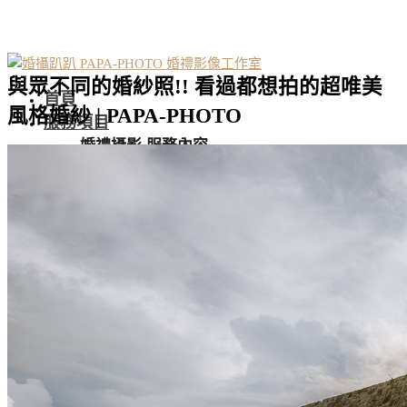
與眾不同的婚紗照!! 看過都想拍的超唯美
首頁
風格婚紗 | PAPA-PHOTO
服務項目
婚禮攝影 服務內容
Wedding Day
自助婚紗 服務報價
Pre-Wedding
孕婦寫真 拍攝方案
Maternity
沖繩婚紗專案
Okinawa
蘭嶼婚紗專案
Lanyu
北海道婚紗專案
Hokkaido
東京婚紗專案